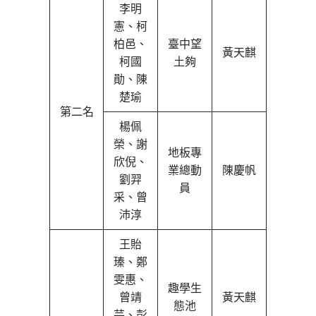
李明
憲、柯
柏邑、
臺中望
黃天麒
柯國
土夠
勛、陳
楚瑜
第二名
楊佩
榮、謝
地板專
欣倪、
業總動
陳慶帆
劉羿
員
采、曾
沛淳
王貽
瑧、鄭
雯惠、
趣學生
曾靖
黃天麒
態池
芸、彭