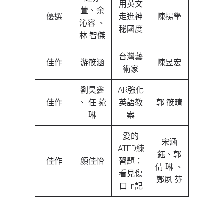
用英文
萱、余
優選
走進神
陳揚學
沁容 、
秘國度
林 智傑
台灣藝
佳作
游筱涵
陳昱宏
術家
劉昊鑫
AR強化
佳作
、 任 菀
英語教
郭 筱晴
琳
案
愛的
宋涵
ATED練
鈺、郭
佳作
顏佳怡
習題：
倩 琳 、
看見傷
鄭夙 芬
口 in記