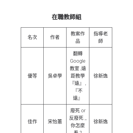
在職教師組
教案作
指導老
名次
作者
品
師
翻轉
Google
教室 ,遠
優等
吳卓學
距教學
徐新逸
『遠』 ,
『不
遠』
廢死 or
反廢死 _
佳作
宋怡蕙
徐新逸
你怎麼
看 ?