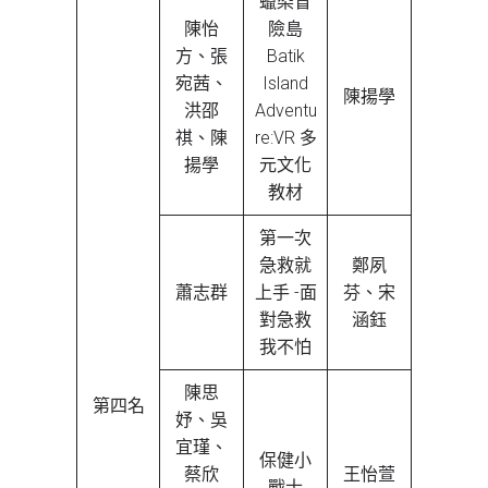
蠟染冒
陳怡
險島
方、張
Batik
宛茜、
Island
陳揚學
洪邵
Adventu
祺、陳
re:VR 多
揚學
元文化
教材
第一次
急救就
鄭夙
蕭志群
上手 -面
芬、宋
對急救
涵鈺
我不怕
陳思
第四名
妤、吳
宜瑾、
保健小
蔡欣
王怡萱
戰士