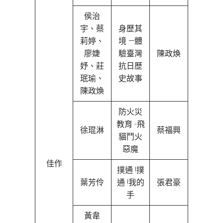
侯治
宇、蔡
身歷其
莉婷、
境 —體
廖婕
驗臺灣
陳政煥
妤、莊
抗日歷
珉瑜、
史故事
陳政煥
防火災
教育 -飛
徐琨淋
蔡福興
貓鬥火
惡魔
佳作
撲通 !撲
葉芳伶
通 !我的
張君豪
手
黃韋