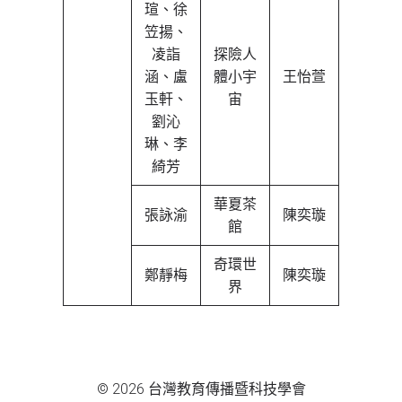
瑄、徐
笠揚、
凌詣
探險人
涵、盧
體小宇
王怡萱
玉軒、
宙
劉沁
琳、李
綺芳
華夏茶
張詠渝
陳奕璇
館
奇環世
鄭靜梅
陳奕璇
界
© 2026 台灣教育傳播暨科技學會