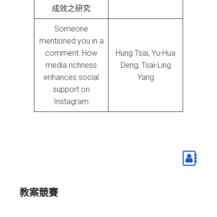
成效之研究
Someone
mentioned you in a
comment: How
Hung Tsai, Yu-Hua
media richness
Deng, Tsai-Ling
enhances social
Yang
support on
Instagram
教案
競賽