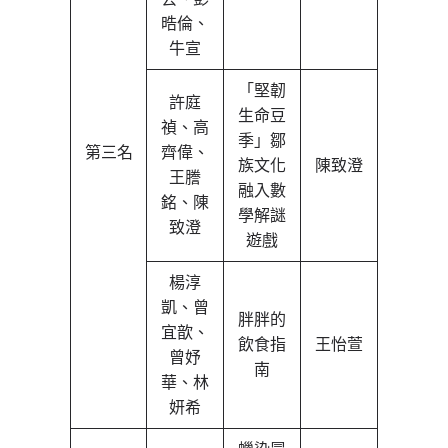
晧倫、
牛宣
「堅韌
許庭
生命豆
禎、高
季」鄒
第三名
齊偉、
族文化
陳致澄
王謄
融入數
銘、陳
學解謎
致澄
遊戲
楊淳
凱、曾
胖胖的
宜歆、
飲食指
王怡萱
曾妤
南
華、林
妍希