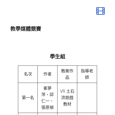
教學媒體
競賽
學生組
教案作
指導老
名次
作者
品
師
崔夢
VR 土石
萍、邱
第一名
流遊戲
仁一、
教材
張原禎