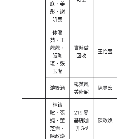
庭、姜
彤、謝
昕芸
徐湘
茹、王
靚靚、
實時做
王怡萱
張珈
回收
瑄、張
玉潔
楊英風
游筱涵
陳昱宏
美術館
林錥
暄、張
219:零
婕、董
基礎咖
陳政煥
芝霈、
啡 Go!
陳政煥